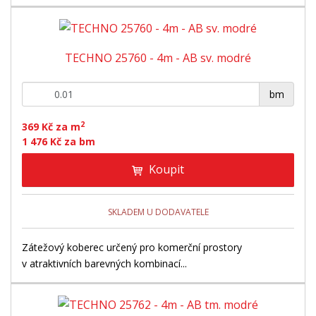
TECHNO 25760 - 4m - AB sv. modré
+
-
bm
2
369 Kč za m
1 476 Kč za bm
Koupit
SKLADEM U DODAVATELE
Zátežový koberec určený pro komerční prostory
v atraktivních barevných kombinací...