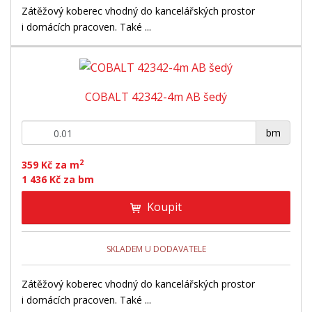
Zátěžový koberec vhodný do kancelářských prostor
i domácích pracoven. Také ...
COBALT 42342-4m AB šedý
+
-
bm
2
359 Kč za m
1 436 Kč za bm
Koupit
SKLADEM U DODAVATELE
Zátěžový koberec vhodný do kancelářských prostor
i domácích pracoven. Také ...