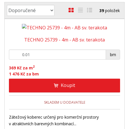
Ř
O
T
Ř
39
položek
a
b
a
á
z
r
b
d
e
á
u
k
n
TECHNO 25739 - 4m - AB sv. terakota
z
l
o
í
p
k
k
v
+
-
r
bm
o
o
ý
o
v
v
v
2
d
369 Kč za m
ý
ý
ý
1 476 Kč za bm
u
v
v
p
k
Koupit
ý
ý
i
t
ů
p
p
s
i
i
SKLADEM U DODAVATELE
s
s
Zátežový koberec určený pro komerční prostory
v atraktivních barevných kombinací...