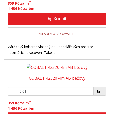
2
359 Kč za m
1 436 Kč za bm
Koupit
SKLADEM U DODAVATELE
Zátěžový koberec vhodný do kancelářských prostor
i domácích pracoven. Také ...
COBALT 42320-4m AB béžový
+
-
bm
2
359 Kč za m
1 436 Kč za bm