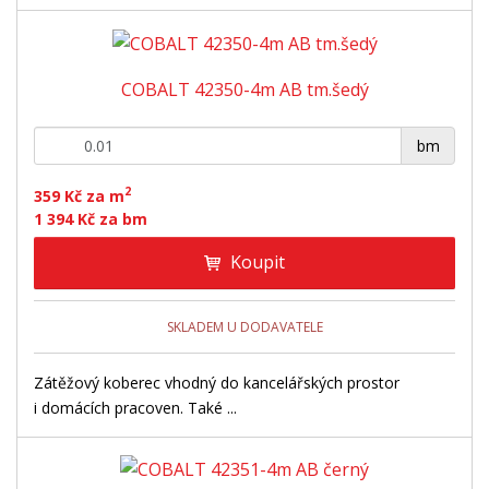
COBALT 42350-4m AB tm.šedý
+
-
bm
2
359 Kč za m
1 394 Kč za bm
Koupit
SKLADEM U DODAVATELE
Zátěžový koberec vhodný do kancelářských prostor
i domácích pracoven. Také ...