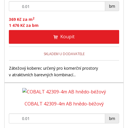
+
-
bm
2
369 Kč za m
1 476 Kč za bm
Koupit
SKLADEM U DODAVATELE
Zátežový koberec určený pro komerční prostory
v atraktivních barevných kombinací...
COBALT 42309-4m AB hnědo-béžový
+
-
bm