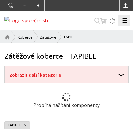
☰
V
y
h
Ú
TAPIBEL
Koberce
Zátěžové
v
l
o
e
Zátěžové koberce - TAPIBEL
d
d
n
a
í
Zobrazit další kategorie
t
s
t
r
a
n
Probíhá načítání komponenty
a
TAPIBEL