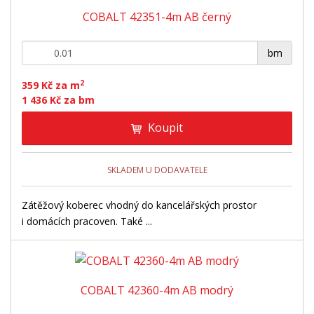
COBALT 42351-4m AB černý
+
-
bm
2
359 Kč za m
1 436 Kč za bm
Koupit
SKLADEM U DODAVATELE
Zátěžový koberec vhodný do kancelářských prostor
i domácích pracoven. Také ...
COBALT 42360-4m AB modrý