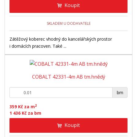
Koupit
SKLADEM U DODAVATELE
Zátěžový koberec vhodný do kancelářských prostor
i domácích pracoven. Také ...
COBALT 42331-4m AB tm.hnědý
+
-
bm
2
359 Kč za m
1 436 Kč za bm
Koupit