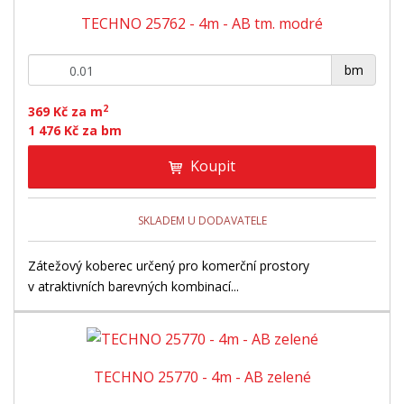
TECHNO 25762 - 4m - AB tm. modré
+
-
bm
2
369 Kč za m
1 476 Kč za bm
Koupit
SKLADEM U DODAVATELE
Zátežový koberec určený pro komerční prostory
v atraktivních barevných kombinací...
TECHNO 25770 - 4m - AB zelené