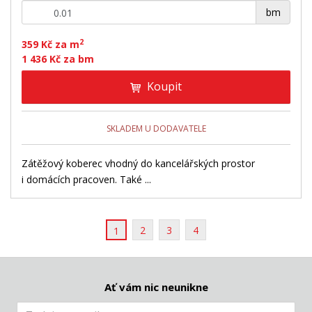
+
-
bm
2
359 Kč za m
1 436 Kč za bm
Koupit
SKLADEM U DODAVATELE
Zátěžový koberec vhodný do kancelářských prostor
i domácích pracoven. Také ...
2
3
4
1
Ať vám nic neunikne