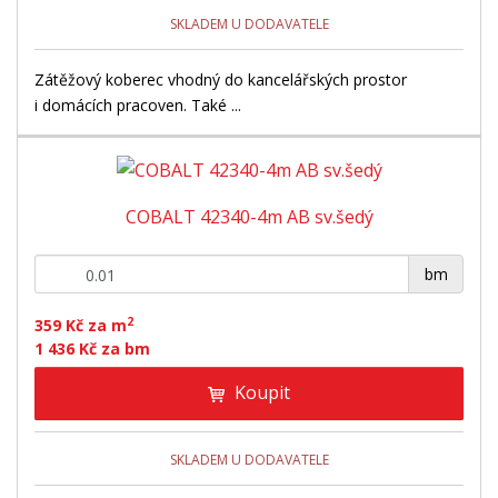
SKLADEM U DODAVATELE
Zátěžový koberec vhodný do kancelářských prostor
i domácích pracoven. Také ...
COBALT 42340-4m AB sv.šedý
+
-
bm
2
359 Kč za m
1 436 Kč za bm
Koupit
SKLADEM U DODAVATELE