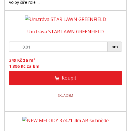
volby šíře role. ...
Um.tráva STAR LAWN GREENFIELD
+
-
bm
2
349 Kč za m
1 396 Kč za bm
Koupit
SKLADEM