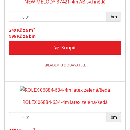
NEW MELODY 37421-4m AB sv.hnědé
+
-
bm
2
249 Kč za m
996 Kč za bm
Koupit
SKLADEM U DODAVATELE
ROLEX 06884-634-4m latex zelená/šedá
+
-
bm
2