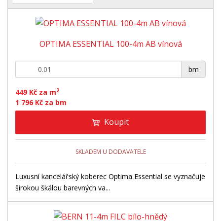
a
b
a
á
z
r
b
d
e
á
u
k
n
OPTIMA ESSENTIAL 100-4m AB vínová
z
l
o
í
p
k
k
v
+
-
r
bm
o
o
ý
o
v
v
v
2
d
449 Kč za m
ý
ý
ý
1 796 Kč za bm
u
v
v
p
k
Koupit
ý
ý
i
t
ů
p
p
s
i
i
SKLADEM U DODAVATELE
s
s
Luxusní kancelářský koberec Optima Essential se vyznačuje
širokou škálou barevných va...