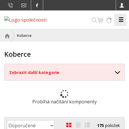
☰
V
y
h
Ú
Koberce
v
l
o
e
Koberce
d
d
n
a
í
Zobrazit další kategorie
s
t
t
r
a
n
Probíhá načítání komponenty
a
Ř
O
T
Ř
175
položek