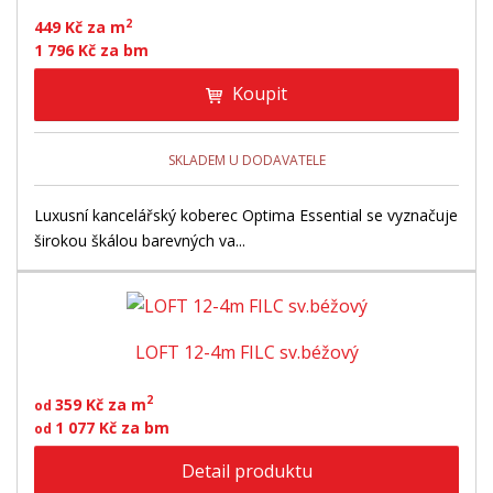
2
449 Kč za m
1 796 Kč za bm
Koupit
SKLADEM U DODAVATELE
Luxusní kancelářský koberec Optima Essential se vyznačuje
širokou škálou barevných va...
LOFT 12-4m FILC sv.béžový
2
359 Kč za m
od
1 077 Kč za bm
od
Detail produktu