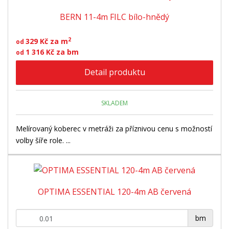
BERN 11-4m FILC bílo-hnědý
2
329 Kč za m
od
1 316 Kč za bm
od
Detail produktu
SKLADEM
Melírovaný koberec v metráži za příznivou cenu s možností
volby šíře role. ...
OPTIMA ESSENTIAL 120-4m AB červená
+
-
bm