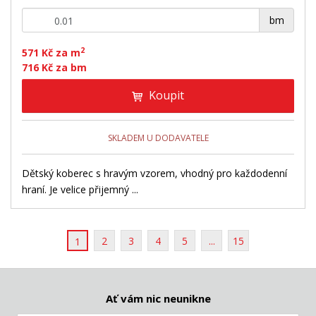
+
-
bm
2
571 Kč za m
716 Kč za bm
Koupit
SKLADEM U DODAVATELE
Dětský koberec s hravým vzorem, vhodný pro každodenní
hraní. Je velice přijemný ...
2
3
4
5
...
15
1
Ať vám nic neunikne