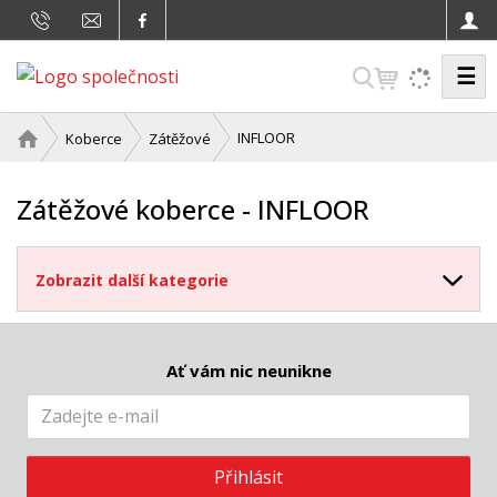
☰
V
y
h
Ú
INFLOOR
Koberce
Zátěžové
v
l
o
e
Zátěžové koberce - INFLOOR
d
d
n
a
í
Zobrazit další kategorie
t
s
t
r
a
Ať vám nic neunikne
n
a
Přihlásit