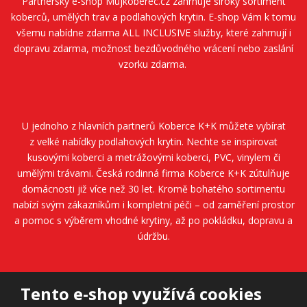
Partnerský e-shop
Mujkoberec.cz
zahrnuje široký sortiment
koberců, umělých trav a podlahových krytin. E-shop Vám k tomu
všemu nabídne zdarma ALL INCLUSIVE služby, které zahrnují i
dopravu zdarma, možnost bezdůvodného vrácení nebo zaslání
vzorku zdarma.
U jednoho z hlavních partnerů
Koberce K+K
můžete vybírat
z velké nabídky podlahových krytin. Nechte se inspirovat
kusovými koberci a metrážovými koberci, PVC, vinylem či
umělými trávami. Česká rodinná firma
Koberce K+K
zútulňuje
domácnosti již více než 30 let. Kromě bohatého sortimentu
nabízí svým zákazníkům i kompletní péči – od zaměření prostor
a pomoc s výběrem vhodné krytiny, až po pokládku, dopravu a
údržbu.
Tento e-shop využívá cookies