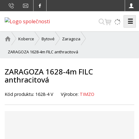
☰
V
y
h
Ú
Koberce
Bytové
Zaragoza
v
l
o
ZARAGOZA 1628-4m FILC anthracitová
e
d
d
n
ZARAGOZA 1628-4m FILC
a
í
anthracitová
t
s
t
r
Kód produktu:
1628-4 V
Výrobce:
TIMZO
a
n
a