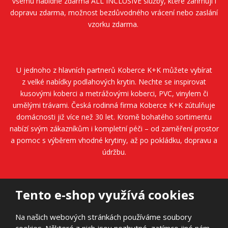
všemu nabídne zdarma ALL INCLUSIVE služby, které zahrnují i
dopravu zdarma, možnost bezdůvodného vrácení nebo zaslání
vzorku zdarma.
U jednoho z hlavních partnerů
Koberce K+K
můžete vybírat
z velké nabídky podlahových krytin. Nechte se inspirovat
kusovými koberci a metrážovými koberci, PVC, vinylem či
umělými trávami. Česká rodinná firma
Koberce K+K
zútulňuje
domácnosti již více než 30 let. Kromě bohatého sortimentu
nabízí svým zákazníkům i kompletní péči – od zaměření prostor
a pomoc s výběrem vhodné krytiny, až po pokládku, dopravu a
údržbu.
Tento e-shop využívá cookies
Na našich webových stránkách používáme soubory