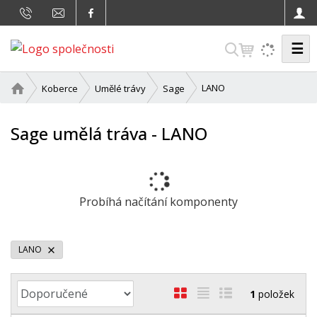
☰
V
y
h
Ú
LANO
Koberce
Umělé trávy
Sage
v
l
o
e
Sage umělá tráva - LANO
d
d
n
a
í
t
s
t
Probíhá načítání komponenty
r
a
n
LANO
a
Ř
O
T
Ř
1
položek
a
b
a
á