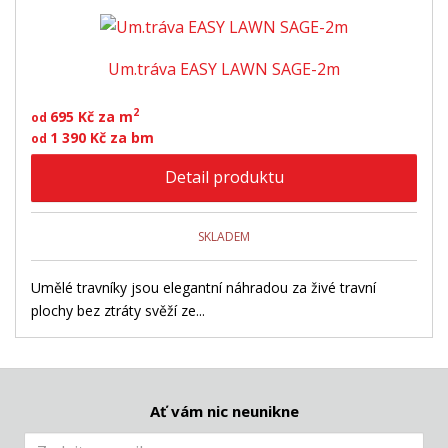
z
r
b
d
e
á
u
k
n
Um.tráva EASY LAWN SAGE-2m
z
l
o
í
p
k
k
v
2
695 Kč za m
od
r
o
o
ý
1 390 Kč za bm
od
o
v
v
v
d
Detail produktu
ý
ý
ý
u
v
v
p
k
ý
ý
i
t
SKLADEM
ů
p
p
s
i
i
Umělé travníky jsou elegantní náhradou za živé travní
plochy bez ztráty svěží ze...
s
s
Ať vám nic neunikne