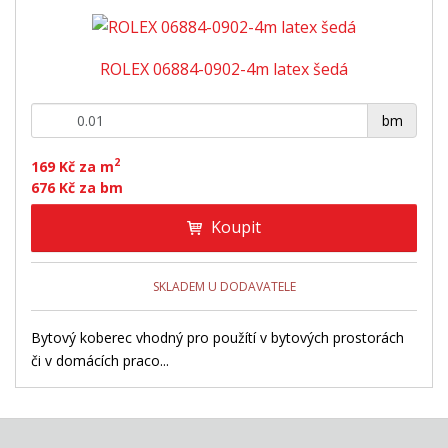
z
r
b
d
e
á
u
k
n
ROLEX 06884-0902-4m latex šedá
z
l
o
í
p
k
k
v
+
-
r
bm
o
o
ý
o
v
v
v
2
d
169 Kč za m
ý
ý
ý
676 Kč za bm
u
v
v
p
k
Koupit
ý
ý
i
t
ů
p
p
s
i
i
SKLADEM U DODAVATELE
s
s
Bytový koberec vhodný pro použítí v bytových prostorách
či v domácích praco...