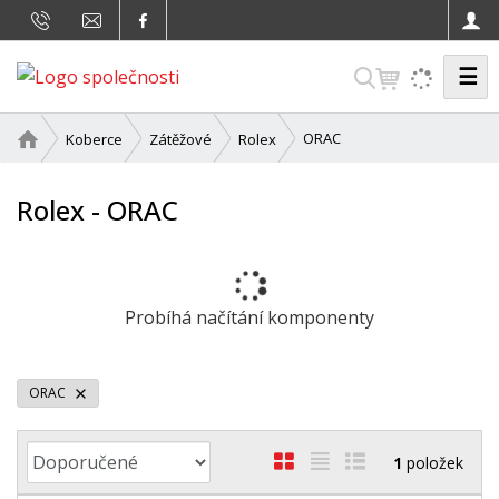
☰
V
y
h
Ú
ORAC
Koberce
Zátěžové
Rolex
v
l
o
e
Rolex - ORAC
d
d
n
a
í
t
s
t
Probíhá načítání komponenty
r
a
n
ORAC
a
Ř
O
T
Ř
1
položek
a
b
a
á