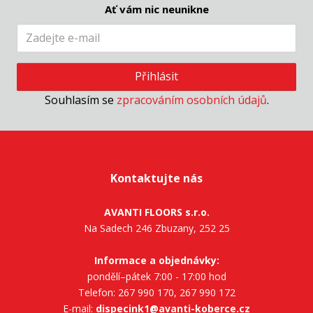
Ať vám nic neunikne
Přihlásit
Souhlasím se
zpracováním osobních údajů
.
Kontaktujte nás
AVANTI FLOORS s.r.o.
Na Sadech 246 Zbuzany, 252 25
Informace a objednávky:
pondělí–pátek 7:00 - 17:00 hod
Telefon: 267 990 170, 267 990 172
E-mail:
dispecink1@avanti-koberce.cz