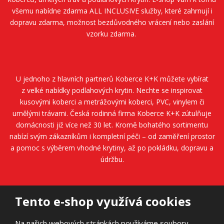
všemu nabídne zdarma ALL INCLUSIVE služby, které zahrnují i
dopravu zdarma, možnost bezdůvodného vrácení nebo zaslání
vzorku zdarma.
U jednoho z hlavních partnerů
Koberce K+K
můžete vybírat
z velké nabídky podlahových krytin. Nechte se inspirovat
kusovými koberci a metrážovými koberci, PVC, vinylem či
umělými trávami. Česká rodinná firma
Koberce K+K
zútulňuje
domácnosti již více než 30 let. Kromě bohatého sortimentu
nabízí svým zákazníkům i kompletní péči – od zaměření prostor
a pomoc s výběrem vhodné krytiny, až po pokládku, dopravu a
údržbu.
Tento e-shop využívá cookies
Na našich webových stránkách používáme soubory