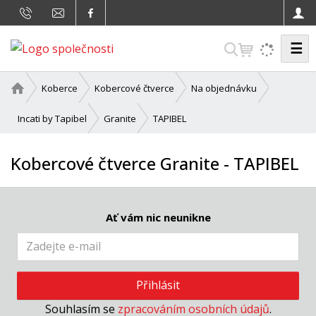
☰
V
y
h
Ú
Koberce
Kobercové čtverce
Na objednávku
v
l
o
TAPIBEL
Incati by Tapibel
Granite
e
d
d
n
Kobercové čtverce Granite - TAPIBEL
a
í
t
s
t
r
Ať vám nic neunikne
a
n
a
Přihlásit
Souhlasím se
zpracováním osobních údajů
.