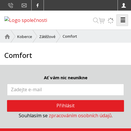
☰
V
y
h
Ú
Comfort
Koberce
Zátěžové
v
l
o
e
Comfort
d
d
n
a
í
t
s
Ať vám nic neunikne
t
r
a
n
Přihlásit
a
Souhlasím se
zpracováním osobních údajů
.