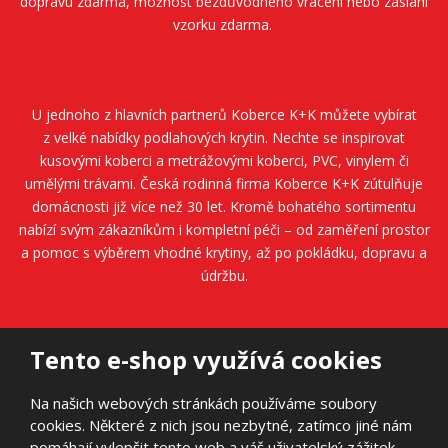
dopravu zdarma, možnost bezdůvodného vrácení nebo zaslání
vzorku zdarma.
U jednoho z hlavních partnerů
Koberce K+K
můžete vybírat
z velké nabídky podlahových krytin. Nechte se inspirovat
kusovými koberci a metrážovými koberci, PVC, vinylem či
umělými trávami. Česká rodinná firma
Koberce K+K
zútulňuje
domácnosti již více než 30 let. Kromě bohatého sortimentu
nabízí svým zákazníkům i kompletní péči – od zaměření prostor
a pomoc s výběrem vhodné krytiny, až po pokládku, dopravu a
údržbu.
Tento e-shop využívá cookies
Na našich webových stránkách používáme soubory
cookies. Některé z nich jsou nezbytné, zatímco jiné nám
© 2026, AVANTI FLOORS s.r.o.
pomáhají vylepšit tento web a váš uživatelský zážitek.