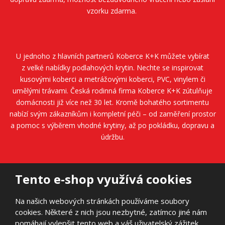
vzorku zdarma.
U jednoho z hlavních partnerů
Koberce K+K
můžete vybírat
z velké nabídky podlahových krytin. Nechte se inspirovat
kusovými koberci a metrážovými koberci, PVC, vinylem či
umělými trávami. Česká rodinná firma
Koberce K+K
zútulňuje
domácnosti již více než 30 let. Kromě bohatého sortimentu
nabízí svým zákazníkům i kompletní péči – od zaměření prostor
a pomoc s výběrem vhodné krytiny, až po pokládku, dopravu a
údržbu.
Tento e-shop využívá cookies
Na našich webových stránkách používáme soubory
cookies. Některé z nich jsou nezbytné, zatímco jiné nám
© 2026, AVANTI FLOORS s.r.o.
pomáhají vylepšit tento web a váš uživatelský zážitek.