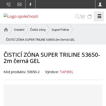
☰
V
y
h
Ú
Ostatní
Čistící zóny
SuperTriline
v
l
o
ČISTICÍ ZÓNA SUPER TRILINE 53650-2m černá GEL
e
d
d
n
ČISTICÍ ZÓNA SUPER TRILINE 53650-
a
í
2m černá GEL
t
s
t
r
Kód produktu:
53650-2
Výrobce:
TAPIBEL
a
n
a