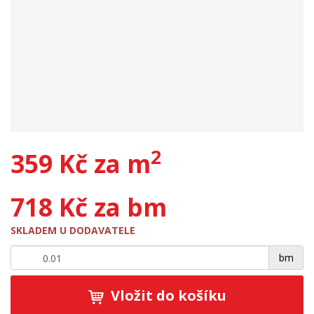
2
359 Kč za m
718 Kč za bm
SKLADEM U DODAVATELE
+
-
bm
Vložit do košíku