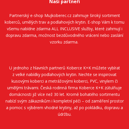
Naši partneři
Partnerský e-shop
Mujkoberec.cz
zahrnuje široký sortiment
koberců, umělých trav a podlahových krytin. E-shop Vám k tomu
všemu nabídne zdarma ALL INCLUSIVE služby, které zahrnují i
dopravu zdarma, možnost bezdůvodného vrácení nebo zaslání
vzorku zdarma.
U jednoho z hlavních partnerů
Koberce K+K
můžete vybírat
z velké nabídky podlahových krytin. Nechte se inspirovat
kusovými koberci a metrážovými koberci, PVC, vinylem či
umělými trávami. Česká rodinná firma
Koberce K+K
zútulňuje
domácnosti již více než 30 let. Kromě bohatého sortimentu
nabízí svým zákazníkům i kompletní péči – od zaměření prostor
a pomoc s výběrem vhodné krytiny, až po pokládku, dopravu a
údržbu.