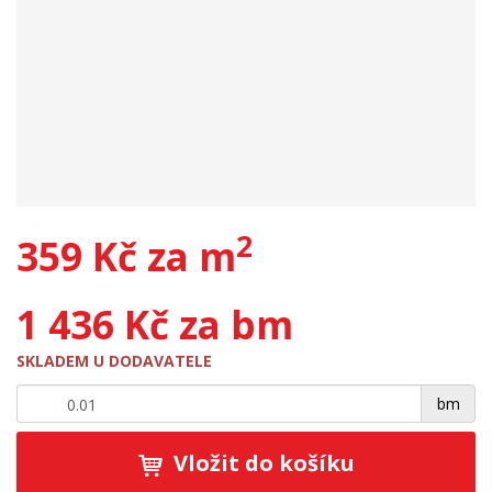
2
359 Kč za m
1 436 Kč za bm
SKLADEM U DODAVATELE
+
-
bm
Vložit do košíku