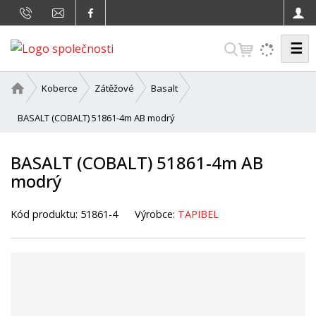
☰
V
y
h
Ú
Koberce
Zátěžové
Basalt
v
l
o
BASALT (COBALT) 51861-4m AB modrý
e
d
d
n
BASALT (COBALT) 51861-4m AB
a
í
modrý
t
s
t
r
Kód produktu:
51861-4
Výrobce:
TAPIBEL
a
n
a