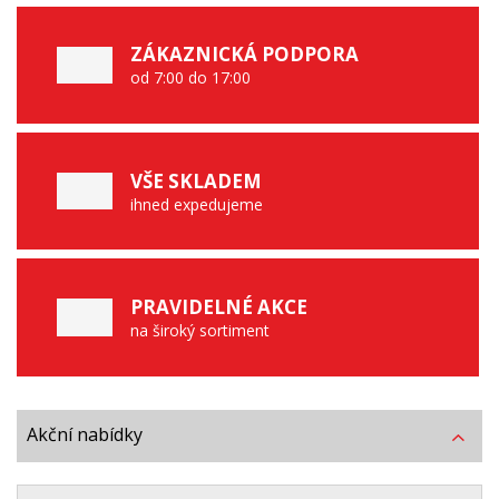
h
á
z
ZÁKAZNICKÁ PODPORA
z
od 7:00 do 17:00
k
í
o
v
á
VŠE SKLADEM
A
ihned expedujeme
V
A
N
PRAVIDELNÉ AKCE
T
na široký sortiment
I
Akční nabídky