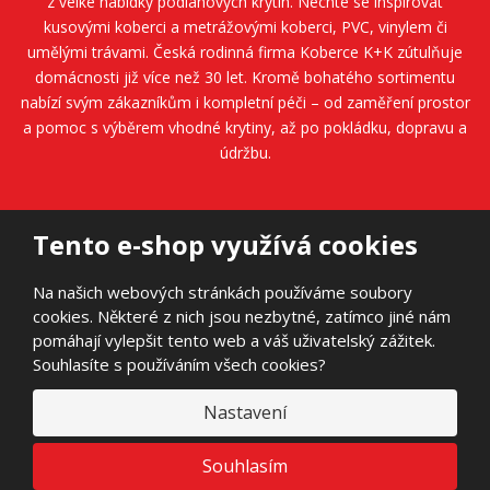
z velké nabídky podlahových krytin. Nechte se inspirovat
kusovými koberci a metrážovými koberci, PVC, vinylem či
umělými trávami. Česká rodinná firma
Koberce K+K
zútulňuje
domácnosti již více než 30 let. Kromě bohatého sortimentu
nabízí svým zákazníkům i kompletní péči – od zaměření prostor
a pomoc s výběrem vhodné krytiny, až po pokládku, dopravu a
údržbu.
Tento e-shop využívá cookies
Na našich webových stránkách používáme soubory
cookies. Některé z nich jsou nezbytné, zatímco jiné nám
© 2026, AVANTI FLOORS s.r.o.
pomáhají vylepšit tento web a váš uživatelský zážitek.
Prohlášení o přístupnosti
|
Mapa stránek
|
Obchodní podmínky
|
|
Souhlasíte s používáním všech cookies?
GDPR
E
Nastavení
B
VYROBILA
R
Á
N
VISA
MasterCard
Maestro
Souhlasím
A
3D vizualizace
.