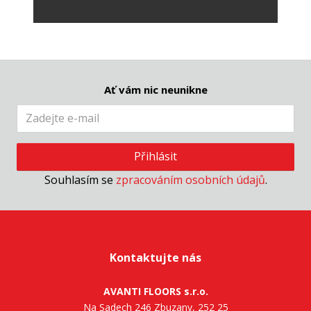
Ať vám nic neunikne
Přihlásit
Souhlasím se
zpracováním osobních údajů
.
Kontaktujte nás
AVANTI FLOORS s.r.o.
Na Sadech 246 Zbuzany, 252 25