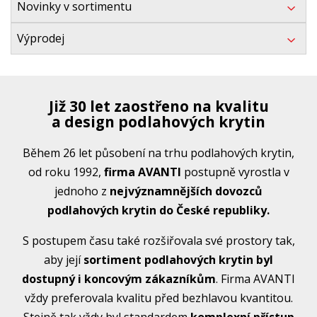
Novinky v sortimentu
Výprodej
Již 30 let zaostřeno na kvalitu
a design podlahových krytin
Během 26 let působení na trhu podlahových krytin,
od roku 1992,
firma AVANTI
postupně vyrostla v
jednoho z
nejvýznamnějších dovozců
podlahových krytin do České republiky.
S postupem času také rozšiřovala své prostory tak,
aby její
sortiment podlahových krytin byl
dostupný i koncovým zákazníkům
. Firma AVANTI
vždy preferovala kvalitu před bezhlavou kvantitou.
Stejně tak vždy byl standardem
komplexní přístup